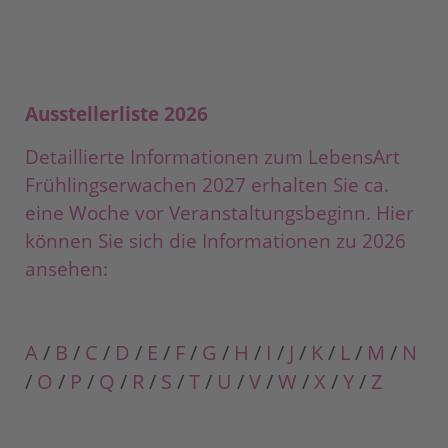
Ausstellerliste 2026
Detaillierte Informationen zum LebensArt
Frühlingserwachen 2027 erhalten Sie ca.
eine Woche vor Veranstaltungsbeginn. Hier
können Sie sich die Informationen zu 2026
ansehen:
A
/
B
/
C
/
D
/
E
/
F
/
G
/
H
/
I
/
J
/
K
/
L
/
M
/
N
/
O
/
P
/
Q
/
R
/
S
/
T
/
U
/
V
/
W
/
X
/
Y
/
Z