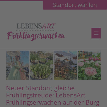
Standort wählen
Neuer Standort, gleiche
Frühlingsfreude:
LebensArt
Frühlingserwachen auf der Burg