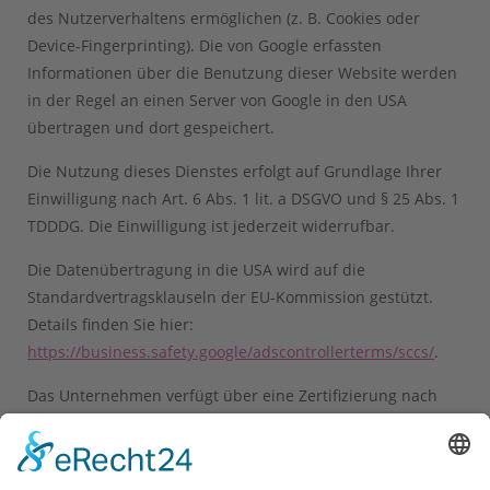
des Nutzerverhaltens ermöglichen (z. B. Cookies oder
Device-Fingerprinting). Die von Google erfassten
Informationen über die Benutzung dieser Website werden
in der Regel an einen Server von Google in den USA
übertragen und dort gespeichert.
Die Nutzung dieses Dienstes erfolgt auf Grundlage Ihrer
Einwilligung nach Art. 6 Abs. 1 lit. a DSGVO und § 25 Abs. 1
TDDDG. Die Einwilligung ist jederzeit widerrufbar.
Die Datenübertragung in die USA wird auf die
Standardvertragsklauseln der EU-Kommission gestützt.
Details finden Sie hier:
https://business.safety.google/adscontrollerterms/sccs/
.
Das Unternehmen verfügt über eine Zertifizierung nach
dem „EU-US Data Privacy Framework“ (DPF). Der DPF ist ein
Übereinkommen zwischen der Europäischen Union und
den USA, der die Einhaltung europäischer