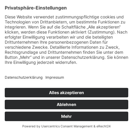
Datenschutzstandards bei Datenverarbeitungen in den
USA gewährleisten soll. Jedes nach dem DPF zertifizierte
Unternehmen verpflichtet sich, diese
Datenschutzstandards einzuhalten. Weitere Informationen
hierzu erhalten Sie vom Anbieter unter folgendem Link:
https://www.dataprivacyframework.gov/participant/5780
.
IP Anonymisierung
Die Google Analytics IP-Anonymisierung ist aktiviert.
Dadurch wird Ihre IP-Adresse von Google innerhalb von
Mitgliedstaaten der Europäischen Union oder in anderen
Vertragsstaaten des Abkommens über den Europäischen
Wirtschaftsraum vor der Übermittlung in die USA gekürzt.
Nur in Ausnahmefällen wird die volle IP-Adresse an einen
Server von Google in den USA übertragen und dort
gekürzt. Im Auftrag des Betreibers dieser Website wird
Google diese Informationen benutzen, um Ihre Nutzung
der Website auszuwerten, um Reports über die
Websiteaktivitäten zusammenzustellen und um weitere